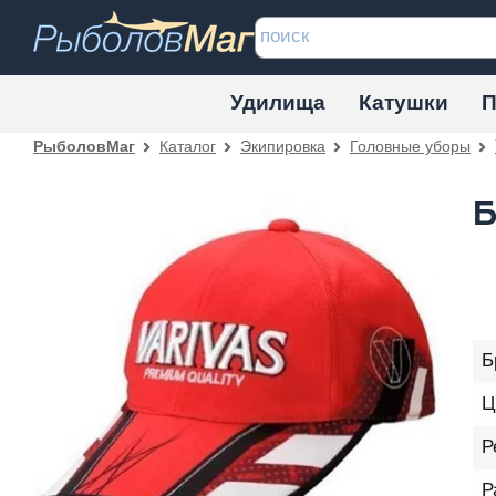
Удилища
Катушки
П
Каталог
Экипировка
Головные уборы
РыболовМаг
Б
Б
Ц
Р
Р