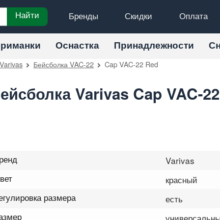
Бренды
Скидки
Оплата
Найти
риманки
Оснастка
Принадлежности
С
Varivas
Бейсболка VAC-22
Cap VAC-22 Red
ейсболка Varivas Cap VAC-22
ренд
Varivas
вет
красный
егулировка размера
есть
азмер
универсальн