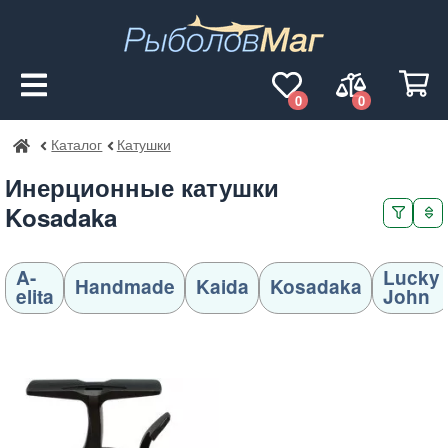
0
0
Каталог
Катушки
РыболовМаг
Инерционные катушки
Kosadaka
A-
Lucky
Handmade
Kaida
Kosadaka
elita
John