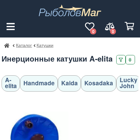
0
0
Каталог
Катушки
РыболовМаг
Инерционные катушки A-elita
A-
Lucky
Handmade
Kaida
Kosadaka
elita
John