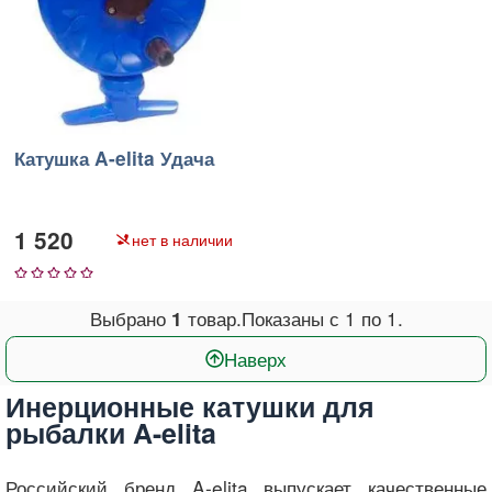
Катушка A-elita Удача
1 520
нет в наличии
1
2
3
4
5
Выбрано
товар.
Показаны с
1
по
1
.
1
Наверх
Инерционные катушки для
рыбалки A-elita
Российский бренд A-elita выпускает качественные