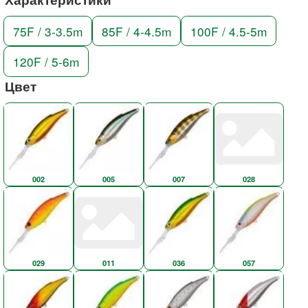
75F / 3-3.5m
85F / 4-4.5m
100F / 4.5-5m
120F / 5-6m
Цвет
002
005
007
028
029
011
036
057