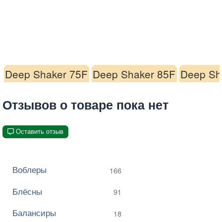
Deep Shaker 75F
Deep Shaker 85F
Deep Sh
Отзывов о товаре пока нет
Оставить отзыв
Воблеры
166
Блёсны
91
Балансиры
18