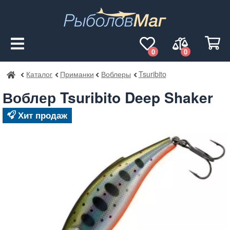
0
0
Каталог
Приманки
Воблеры
Tsuribito
РыболовМаг
Воблер Tsuribito Deep Shaker
Хит продаж