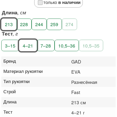
только
в наличии
Длина
, см
213
228
244
259
274
Тест
, г
3–15
4–21
7–28
10,5–36
10,5–35
Бренд
GAD
Материал рукоятки
EVA
Тип рукоятки
Разнесённая
Строй
Fast
Длина
213 см
Тест
4–21 г