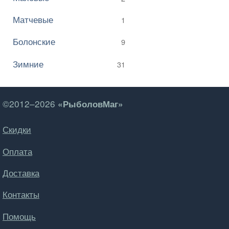
Матчевые
1
Болонские
9
Зимние
31
©2012–2026
«РыболовМаг»
Скидки
Оплата
Доставка
Контакты
Помощь