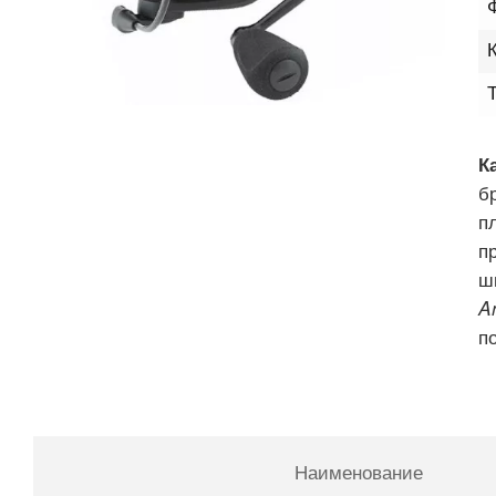
К
б
п
п
ш
A
п
Наименование