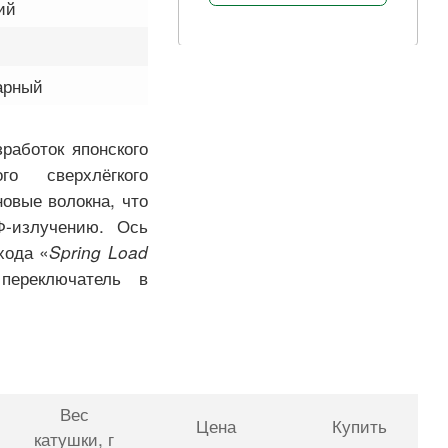
ий
арный
работок японского
го сверхлёгкого
новые волокна, что
Ф-излучению. Ось
хода «
Spring Load
переключатель в
Вес
Цена
Купить
катушки
, г