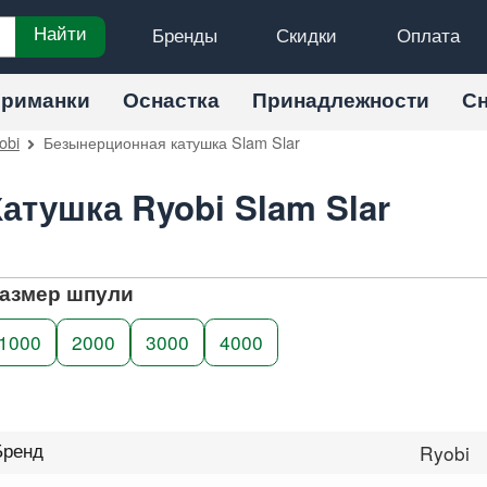
Бренды
Скидки
Оплата
Найти
риманки
Оснастка
Принадлежности
С
obi
Безынерционная катушка Slam Slar
Катушка Ryobi Slam Slar
азмер шпули
1000
2000
3000
4000
Бренд
Ryobi