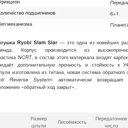
Фрикцион
Передн
Количество подшипников
6+1
Тип механизма
Планет
— это одна из новейших раз
атушка Ryobi Slam Slar
ренда. Корпус производится из высокопрочно
ластика
NCRT
, в состав этого материала входят карбо
ридаёт дополнительную прочность и стойкость к У
пули изготовлена из титана, новая система обратного 
nti Reverse System
» автоматически возвращает 
оложение «обратный ход закрыт».
Размер
Передаточное
Лесоёмкость
шпули
число