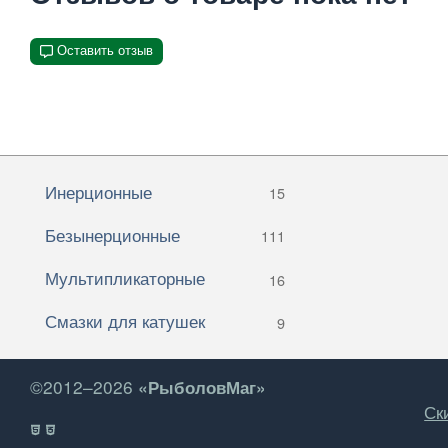
Оставить отзыв
Инерционные
15
Безынерционные
111
Мультипликаторные
16
Смазки для катушек
9
©2012–2026
«РыболовМаг»
Ск