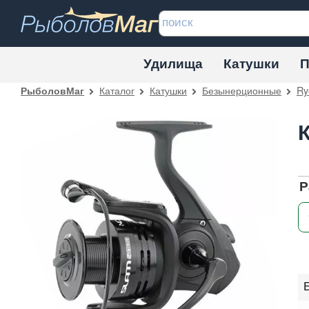
Удилища
Катушки
П
Каталог
Катушки
Безынерционные
Ry
РыболовМаг
Р