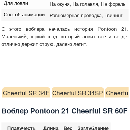
Для ловли
На окуня, На голавля, На форель
Способ анимации
Равномерная проводка, Твичинг
С этого воблера началась история Pontoon 21.
Маленький, юркий шэд, который ловит всё и везде,
отлично держит струю, далеко летит.
Cheerful SR 34F
Cheerful SR 34SP
Cheerfu
Воблер Pontoon 21 Cheerful SR 60F
Плавучесть
Длина
Вес
Заглубление