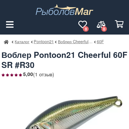
0
0
Каталог
Pontoon21
Воблер Cheerful SR
60F
РыболовМаг
Воблер Pontoon21 Cheerful 60F
SR #R30
(1 отзыв)
5,00
1
2
3
4
5