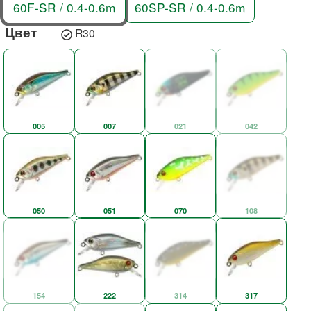
60F-SR / 0.4-0.6m
60SP-SR / 0.4-0.6m
Цвет
R30
005
007
021
042
050
051
070
108
154
222
314
317