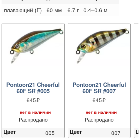
плавающий (F)
60 мм
6.7 г
0.4–0.6 м
Pontoon21 Cheerful
Pontoon21 Cheerful
60F SR #005
60F SR #007
645
645
нет в наличии
нет в наличии
Распродано
Распродано
Цвет
Цвет
Ц
005
007