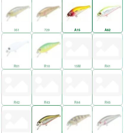
351
729
A15
A62
R01
R10
15M
R41
R42
R43
R44
R45