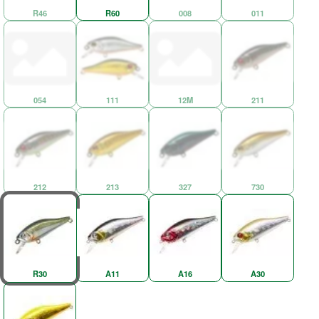
R46
R60
008
011
054
111
12M
211
212
213
327
730
R30
A11
A16
A30