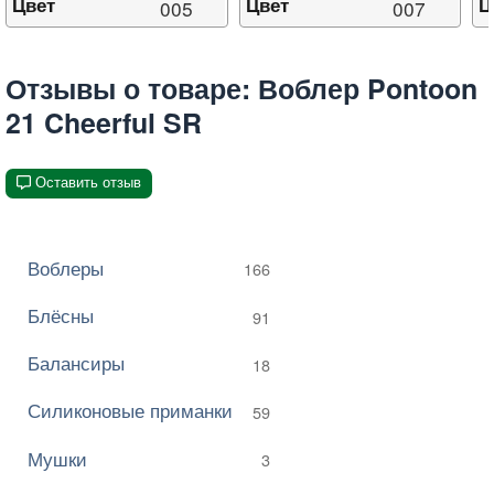
Цвет
Цвет
Ц
005
007
Отзывы о товаре: Воблер Pontoon
21 Cheerful SR
Оставить отзыв
Воблеры
166
Блёсны
91
Балансиры
18
Силиконовые приманки
59
Мушки
3