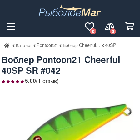
0
0
Каталог
Pontoon21
Воблер Cheerful SR
40SP
РыболовМаг
Воблер Pontoon21 Cheerful
40SP SR #042
(1 отзыв)
5,00
1
2
3
4
5