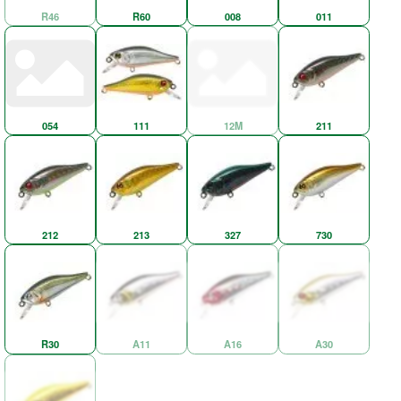
R46
R60
008
011
054
111
12M
211
212
213
327
730
R30
A11
A16
A30