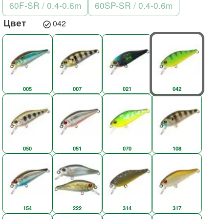
60F-SR / 0.4-0.6m
60SP-SR / 0.4-0.6m
Цвет
042
005
007
021
042
050
051
070
108
154
222
314
317