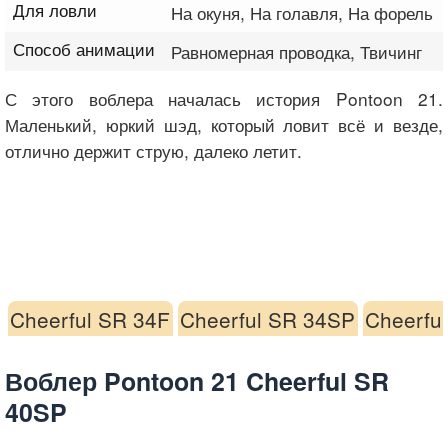
Для ловли
На окуня, На голавля, На форель
Способ анимации
Равномерная проводка, Твичинг
С этого воблера началась история Pontoon 21.
Маленький, юркий шэд, который ловит всё и везде,
отлично держит струю, далеко летит.
Cheerful SR 34F
Cheerful SR 34SP
Cheerfu
Воблер Pontoon 21 Cheerful SR
40SP