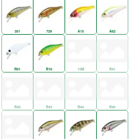
351
729
A15
A62
R01
R10
15M
R41
R42
R43
R44
R45