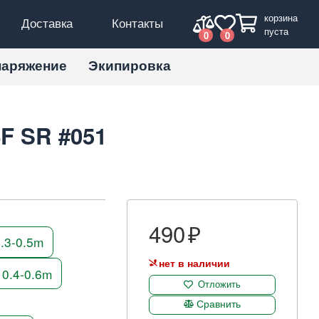
корзина
Доставка
Контакты
пуста
0
0
наряжение
Экипировка
4F SR #051
490
.3-0.5m
нет в наличии
 0.4-0.6m
Отложить
Сравнить