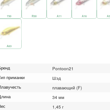
730
R30
A11
A16
A3
A63
Бренд
Pontoon21
Тип приманки
Шэд
Плавучесть
плавающий (F)
Длина
34 мм
Вес
1,45 г