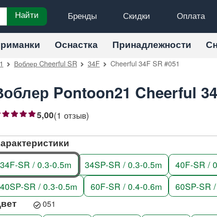
Бренды
Скидки
Оплата
Найти
риманки
Оснастка
Принадлежности
С
1
Воблер Cheerful SR
34F
Cheerful 34F SR #051
Воблер Pontoon21 Cheerful 3
(1 отзыв)
5,00
2
3
4
5
арактеристики
34F-SR / 0.3-0.5m
34SP-SR / 0.3-0.5m
40F-SR / 0
40SP-SR / 0.3-0.5m
60F-SR / 0.4-0.6m
60SP-SR /
Цвет
051