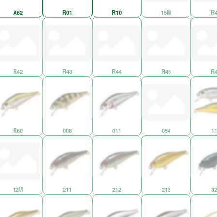
A62
R01
R10
15M
R4
R42
R43
R44
R45
R4
R60
008
011
054
11
12M
211
212
213
32