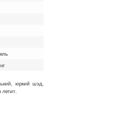
рель
нг
ький, юркий шэд,
 летит.