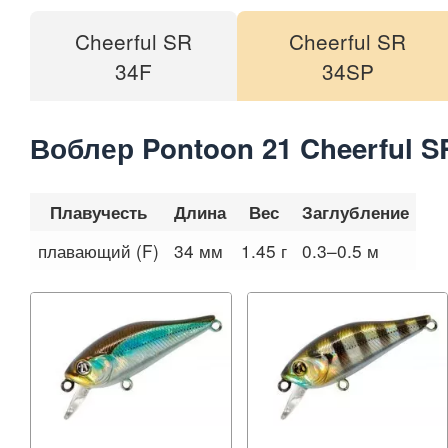
Cheerful SR
Cheerful SR
34F
34SP
Воблер Pontoon 21 Cheerful S
Плавучесть
Длина
Вес
Заглубление
плавающий (F)
34 мм
1.45 г
0.3–0.5 м