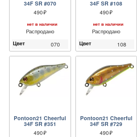
34F SR #070
34F SR #108
490
490
нет в наличии
нет в наличии
Распродано
Распродано
Цвет
Цвет
070
108
Pontoon21 Cheerful
Pontoon21 Cheerful
34F SR #351
34F SR #729
490
490