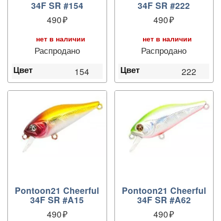
34F SR #154
34F SR #222
490
490
нет в наличии
нет в наличии
Распродано
Распродано
Цвет
Цвет
154
222
Pontoon21 Cheerful
Pontoon21 Cheerful
34F SR #A15
34F SR #A62
490
490