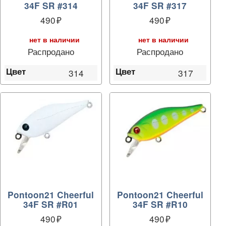
34F SR #314
34F SR #317
490
490
нет в наличии
нет в наличии
Распродано
Распродано
Цвет
Цвет
314
317
Pontoon21 Cheerful
Pontoon21 Cheerful
34F SR #R01
34F SR #R10
490
490