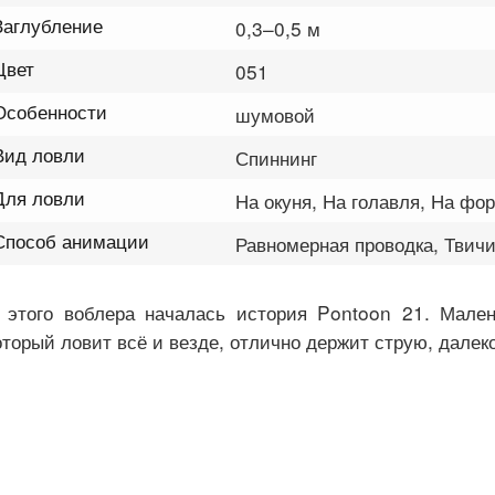
Заглубление
0,3–0,5 м
Цвет
051
Особенности
шумовой
Вид ловли
Спиннинг
Для ловли
На окуня, На голавля, На фо
Способ анимации
Равномерная проводка, Твичи
 этого воблера началась история Pontoon 21. Мален
оторый ловит всё и везде, отлично держит струю, далеко