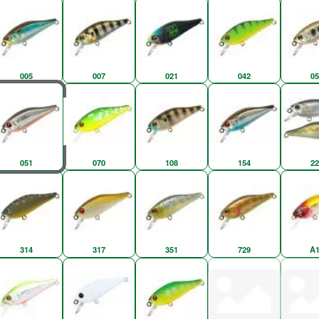
005
007
021
042
05
051
070
108
154
22
314
317
351
729
A1