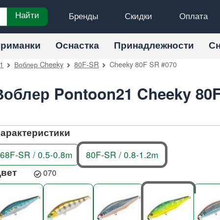
Бренды
Скидки
Оплата
Найти
риманки
Оснастка
Принадлежности
С
1
Воблер Cheeky
80F-SR
Cheeky 80F SR #070
Воблер Pontoon21 Cheeky 80F
арактеристики
68F-SR / 0.5-0.8m
80F-SR / 0.8-1.2m
Цвет
070