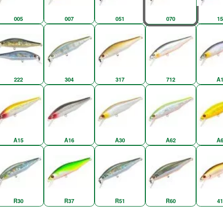
005
007
051
070
15
222
304
317
712
A1
A15
A16
A30
A62
A6
R30
R37
R51
R60
41