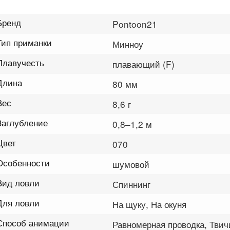
Бренд
Pontoon21
Тип приманки
Минноу
Плавучесть
плавающий (F)
Длина
80 мм
Вес
8,6 г
Заглубление
0,8–1,2 м
Цвет
070
Особенности
шумовой
Вид ловли
Спиннинг
Для ловли
На щуку, На окуня
Способ анимации
Равномерная проводка, Твич