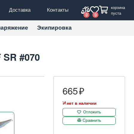
корзина
Доставка
Контакты
пуста
0
0
наряжение
Экипировка
 SR #070
665
нет в наличии
Отложить
Сравнить