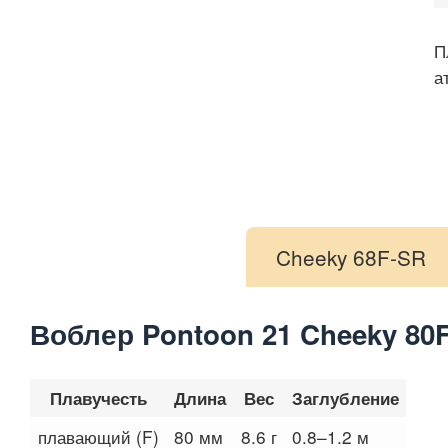
П
а
Cheeky 68F-SR
Воблер Pontoon 21 Cheeky 80
Плавучесть
Длина
Вес
Заглубление
плавающий (F)
80 мм
8.6 г
0.8–1.2 м