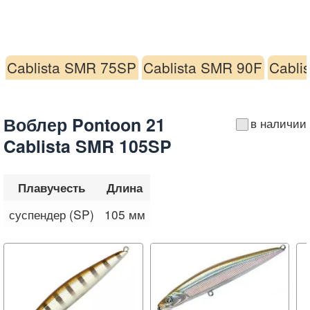
Cablista SMR 75SP
Cablista SMR 90F
Cabli
Воблер Pontoon 21
в наличии
Cablista SMR 105SP
Плавучесть
Длина
суспендер (SP)
105 мм