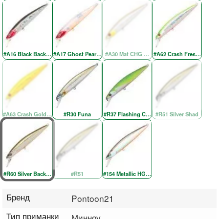
#A16 Black Back Red Head
#A17 Ghost Pearl Red Head
#A30 Mat CHG Wakasaki RE
#A62 Crash Fresh Chartre
#A63 Crash Gold Chartreuse Re
#R30 Funa
#R37 Flashing Chartreuse
#R51 Silver Shad
#R60 Silver Back OB
#R51
#154 Metallic HG Wakasagi OB
Бренд
Pontoon21
Тип приманки
Минноу