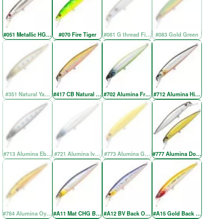
#051 Metallic HG Silver & Black OB RE
#070 Fire Tiger
#081 G thread Fin Shad
#083 Gold Green
#351 Natural Yamame YE
#417 CB Natural Brown
#702 Alumina Fresh Green SH
#712 Alumina Higenaga
#713 Alumina Ebony Yamame
#721 Alumina Ivory Back Silver
#773 Alumina Gold Chartreuse
#777 Alumina Doublet-2
#784 Alumina Oyanirami
#A11 Mat CHG BV Back OB
#A12 BV Back OB RE
#A15 Gold Back Red Hea