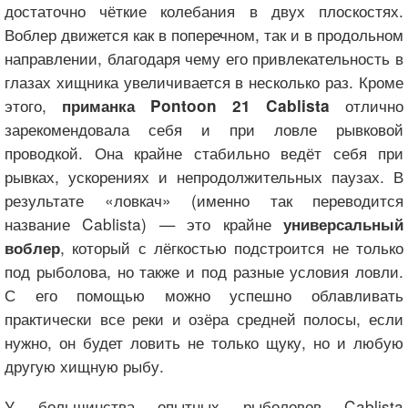
достаточно чёткие колебания в двух плоскостях.
Воблер движется как в поперечном, так и в продольном
направлении, благодаря чему его привлекательность в
глазах хищника увеличивается в несколько раз. Кроме
этого,
отлично
приманка Pontoon 21 Cablista
зарекомендовала себя и при ловле рывковой
проводкой. Она крайне стабильно ведёт себя при
рывках, ускорениях и непродолжительных паузах. В
результате «ловкач» (именно так переводится
название Cablista) — это крайне
универсальный
, который с лёгкостью подстроится не только
воблер
под рыболова, но также и под разные условия ловли.
С его помощью можно успешно облавливать
практически все реки и озёра средней полосы, если
нужно, он будет ловить не только щуку, но и любую
другую хищную рыбу.
У большинства опытных рыболовов Cablista