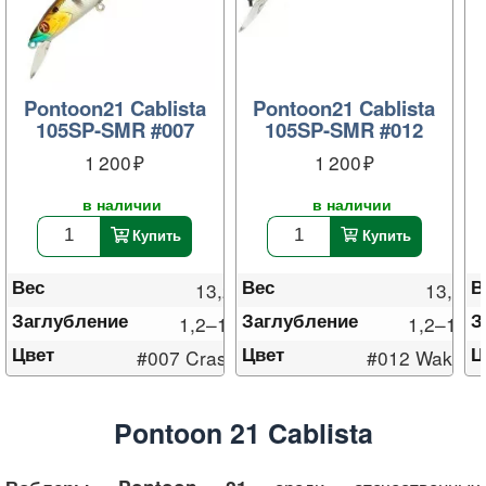
Pontoon21 Cablista
Pontoon21 Cablista
105SP-SMR #007
105SP-SMR #012
1 200
1 200
в наличии
в наличии
Купить
Купить
Вес
Вес
В
13,2 г
13,2 г
Заглубление
Заглубление
З
1,2–1,8 м
1,2–1,8 
Цвет
Цвет
Ц
#007 Crash HG Gill
#012 Wakasa
Pontoon 21 Cablista