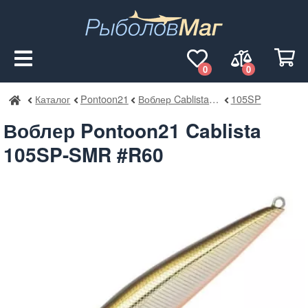
0
0
Каталог
Pontoon21
Воблер Cablista SMR
105SP
РыболовМаг
Воблер Pontoon21 Cablista
105SP-SMR #R60