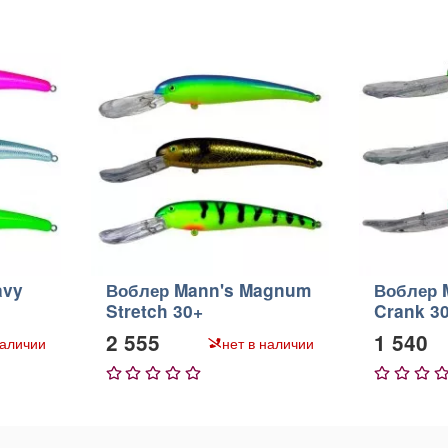
avy
Воблер Mann's Magnum
Воблер 
Stretch 30+
Crank 3
2 555
1 540
наличии
нет в наличии
1
2
3
4
5
1
2
3
4