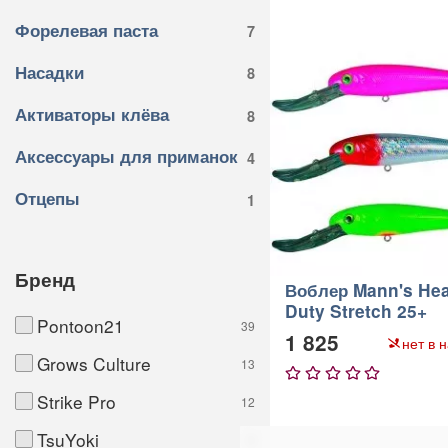
Форелевая паста
7
Насадки
8
Активаторы клёва
8
Аксессуары для приманок
4
Отцепы
1
Бренд
Воблер Mann's He
Duty Stretch 25+
Pontoon21
39
1 825
нет в 
Grows Culture
13
1
2
3
4
5
Strike Pro
12
TsuYoki
9