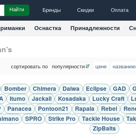
Бренды
Скидки
Оплата
Найти
риманки
Оснастка
Принадлежности
С
n's
сортировать по
популярности
цене
названию
Bomber
Chimera
Daiwa
Eclipse
GAD
G
A
Itumo
Jackall
Kosadaka
Lucky Craft
L
P
Panacea
Pontoon21
Rapala
Rebel
Ren
himano
SPRO
Strike Pro
Tackle House
Tak
ZipBaits