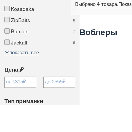
Выбрано
товара.
Пока
4
Kosadaka
8
ZipBaits
8
Воблеры
Bomber
7
Jackall
6
показать все
Цена,
₽
Тип приманки
Крэнк
2
Минноу
2