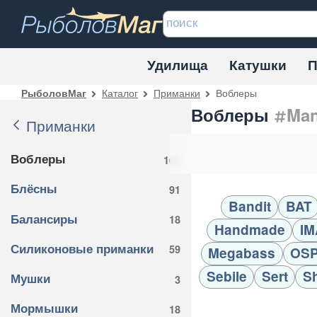
Удилища
Катушки
П
Каталог
Приманки
Воблеры
РыболовМаг
Воблеры
Man
Приманки
Воблеры
166
Блёсны
91
Bandit
BAT
Балансиры
18
Handmade
IM
Силиконовые приманки
59
Megabass
OS
Sebile
Sert
S
Мушки
3
Мормышки
18