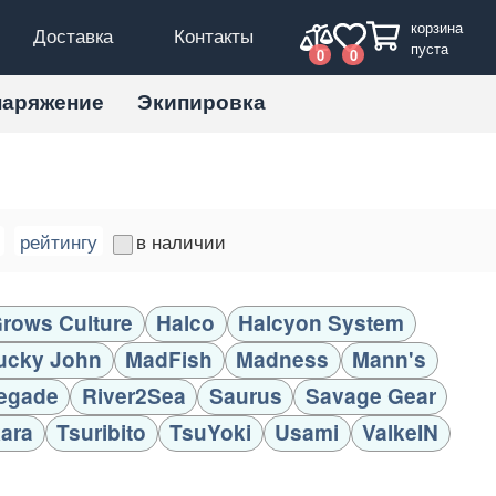
корзина
Доставка
Контакты
пуста
0
0
наряжение
Экипировка
рейтингу
в наличии
rows Culture
Halco
Halcyon System
ucky John
MadFish
Madness
Mann's
egade
River2Sea
Saurus
Savage Gear
ara
Tsuribito
TsuYoki
Usami
ValkeIN