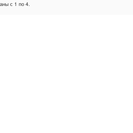
заны с
1
по
4
.