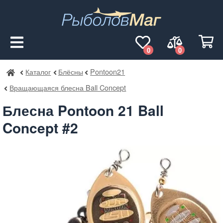
0
0
Каталог
Блёсны
Pontoon21
РыболовМаг
Вращающаяся блесна Ball Concept
Блесна Pontoon 21 Ball
Concept #2