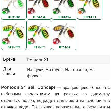
BT02-082
BT04-154
BT04-274
BT21-FT1
BT21-FT2
BT21-FT
BT04-15
Бренд
Pontoon21
Для
На щуку, На окуня, На голавля, На
ловли
форель
— вращающаяся блесна с
Pontoon 21 Ball Concept
наборным сердечником из разных по диаметру
стальных шаров, подходит для ловли на течении и в
стоячей воде. Показывает поразительные результаты