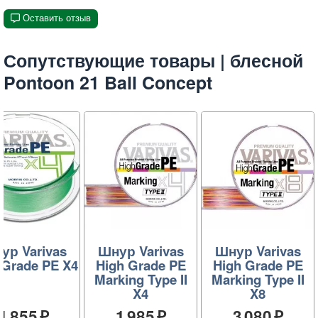
Оставить отзыв
Сопутствующие товары | блесной
Pontoon 21 Ball Concept
ур Varivas
Шнур Varivas
Шнур Varivas
 Grade PE X4
High Grade PE
High Grade PE
Marking Type II
Marking Type II
X4
X8
1 855
1 985
3 080