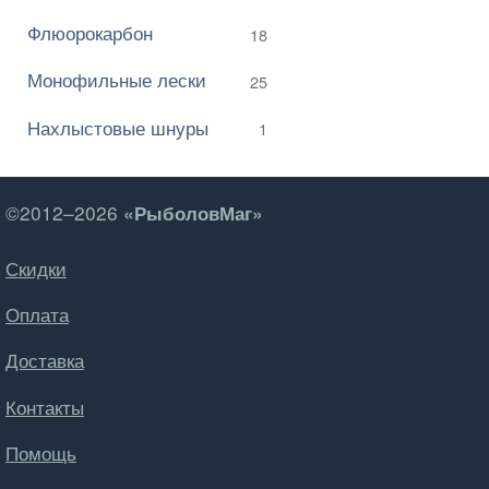
Флюорокарбон
18
Монофильные лески
25
Нахлыстовые шнуры
1
©2012–2026
«РыболовМаг»
Скидки
Оплата
Доставка
Контакты
Помощь