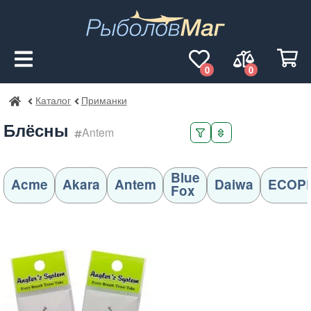
0
0
Каталог
Приманки
РыболовМаг
Блёсны
Antem
Blue
Acme
Akara
Antem
Daiwa
ECOP
Fox