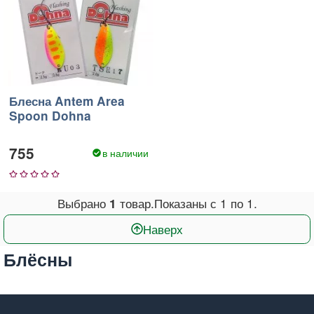
Блесна Antem Area
Spoon Dohna
755
в наличии
1
2
3
4
5
Выбрано
товар.
Показаны с
1
по
1
.
1
Наверх
Блёсны