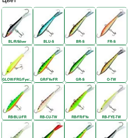
BL/R/Silver
BLU-S
BR-S
FR-S
GLOW/FRG/Fye/W-O
GR/FYe/FR
GR-S
O-TW
RB/BLU/FR
RB-CU-TW
RB/FR/FYe
RB-FYE-TW