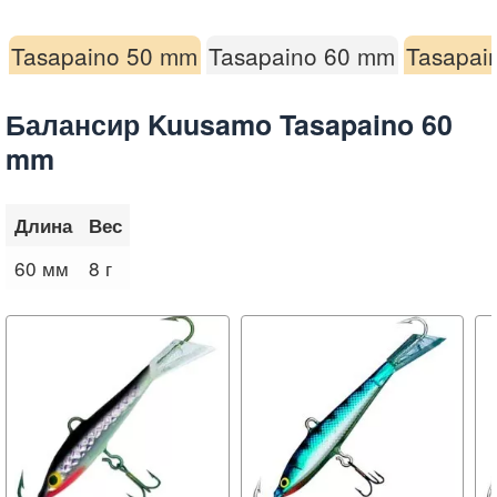
Tasapaino 50 mm
Tasapaino 60 mm
Tasapai
Балансир Kuusamo Tasapaino 60
mm
Длина
Вес
60 мм
8 г