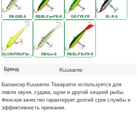
RB-GRE-S
RB/BL/Fye/FR-R
GR-FYE-FR
BL-R-S
GLOW/FRG/FYe/W-O
RB/Gre-S
RB/BL/FYe/FR-R
Бренд
Kuusamo
Балансир Kuusamo Tasapaino используется для
ловли окуня, судака, щуки и другой хищной рыбы.
Финское качество гарантирует долгий срок службы и
эффективность приманки.