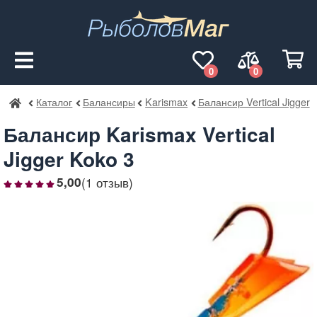
0
0
Каталог
Балансиры
Karismax
Балансир Vertical Jigger
РыболовМаг
Балансир Karismax Vertical
Jigger Koko 3
(1 отзыв)
5,00
1
2
3
4
5