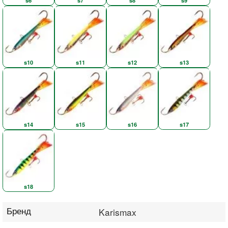
s10
s11
s12
s13
s14
s15
s16
s17
s18
Бренд
Karismax