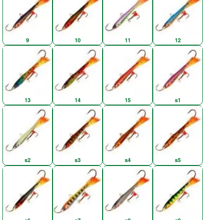
9
10
11
12
13
14
15
s1
s2
s3
s4
s5
s6
s7
s8
s9