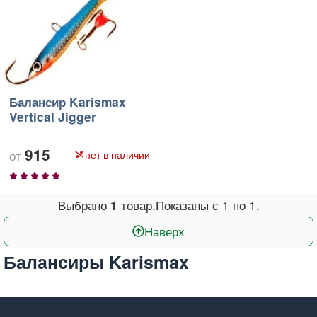
Балансир Karismax
Vertical Jigger
915
нет в наличии
1
2
3
4
5
Выбрано
товар.
Показаны с
1
по
1
.
1
Наверх
Балансиры Karismax