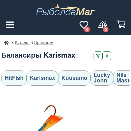
0
0
Каталог
Приманки
РыболовМаг
Балансиры Karismax
Lucky
Nils
HitFish
Karismax
Kuusamo
John
Mast