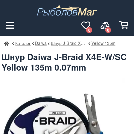
0
0
Каталог
Daiwa
Шнур J-Braid X4E-W/SC
Yellow 135m
РыболовМаг
Шнур Daiwa J-Braid X4E-W/SC
Yellow 135m 0.07mm