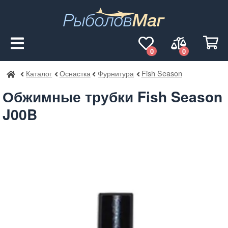
0
0
Каталог
Оснастка
Фурнитура
Fish Season
РыболовМаг
Обжимные трубки Fish Season
J00B