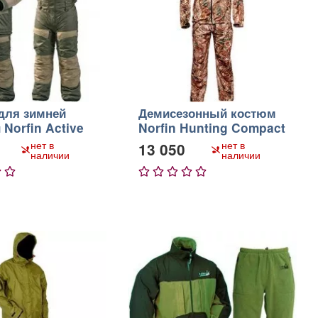
для зимней
Демисезонный костюм
Norfin Active
Norfin Hunting Compact
Passion
нет в
нет в
13 050
наличии
наличии
5
1
2
3
4
5