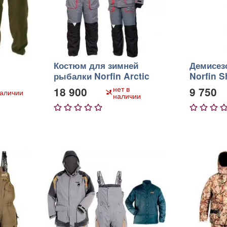
Костюм для зимней
Демисез
рыбалки Norfin Arctic
Norfin S
Red 2
нет в
18 900
9 750
наличии
наличии
1
2
3
4
5
1
2
3
4