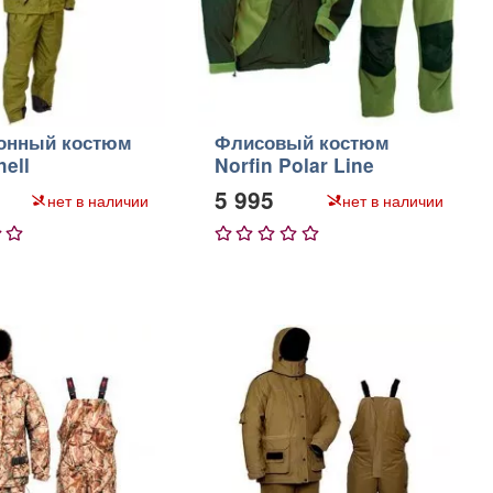
онный костюм
Флисовый костюм
hell
Norfin Polar Line
5 995
нет в наличии
нет в наличии
5
1
2
3
4
5