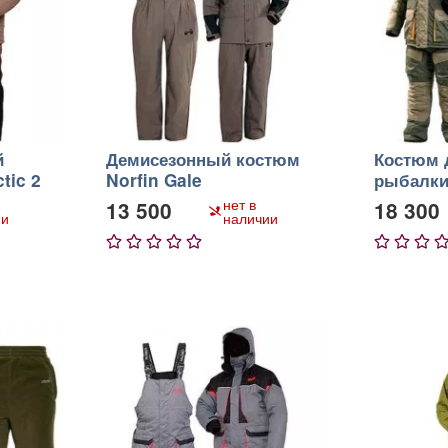
й
Демисезонный костюм
Костюм 
tic 2
Norfin Gale
рыбалки 
нет в
13 500
18 300
ии
наличии
1
2
3
4
5
1
2
3
4