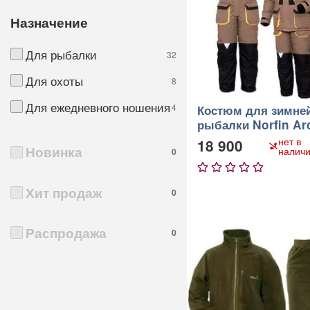
Назначение
Для рыбалки
32
Для охоты
8
Для ежедневного ношения
4
Костюм для зимне
рыбалки Norfin Arc
нет в
18 900
Новинка
налич
0
1
2
3
4
5
Хит продаж
0
Распродажа
0