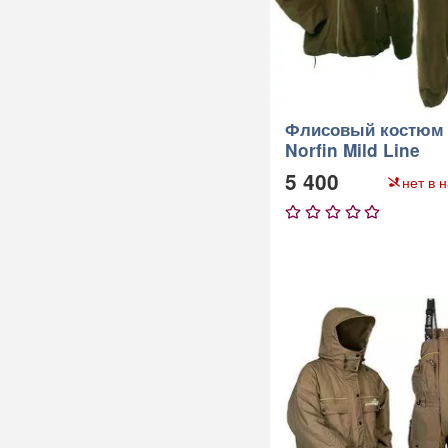
Флисовый костюм
Norfin Mild Line
5 400
нет в 
1
2
3
4
5