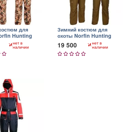
костюм для
Зимний костюм для
rfin Hunting
охоты Norfin Hunting
 Passions
Wild Green
нет в
нет в
19 500
наличии
наличии
5
1
2
3
4
5