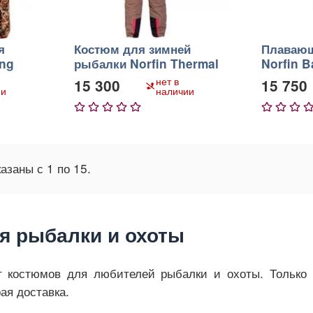
я
Костюм для зимней
Плавающ
ing
рыбалки Norfin Thermal
Norfin B
Guard New
нет в
15 300
15 750
ии
наличии
1
2
3
4
5
1
2
3
4
казаны с
1
по
15
.
я рыбалки и охоты
 костюмов для любителей рыбалки и охоты. Только 
ая доставка.