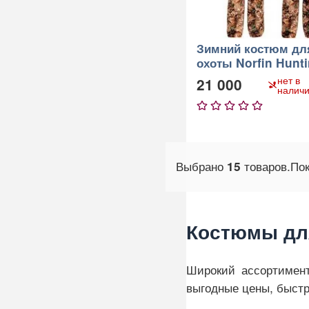
Зимний костюм дл
охоты Norfin Hunt
Wild Passion
нет в
21 000
налич
1
2
3
4
5
Выбрано
товаров.
По
15
Костюмы дл
Широкий ассортимент
выгодные цены, быстр