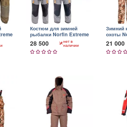
й
Костюм для зимней
Зимний 
treme
рыбалки Norfin Extreme
охоты No
3
Trapper
нет в
28 500
21 000
ии
наличии
1
2
3
4
5
1
2
3
4