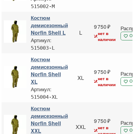
515002-M
Костюм
демисезонный
9 750
Расп
L
Norfin Shell L
нет в
О
Артикул:
наличии
515003-L
Костюм
демисезонный
9 750
Расп
Norfin Shell
XL
нет в
XL
О
наличии
Артикул:
515004-XL
Костюм
демисезонный
9 750
Расп
Norfin Shell
XXL
нет в
XXL
О
наличии