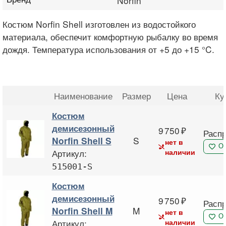
Norfin
Костюм Norfin Shell изготовлен из водостойкого
материала, обеспечит комфортную рыбалку во время
дождя. Температура использования от +5 до +15 °C.
Наименование
Размер
Цена
Ку
Костюм
демисезонный
9 750
Расп
S
Norfin Shell S
нет в
О
Артикул:
наличии
515001-S
Костюм
демисезонный
9 750
Расп
M
Norfin Shell M
нет в
О
Артикул:
наличии