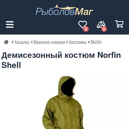
0
0
Каталог
Верхняя одежда
Костюмы
Norfin
РыболовМаг
Демисезонный костюм Norfin
Shell