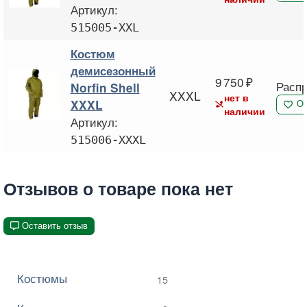
Артикул:
515005-XXL
Костюм
демисезонный
9 750
Расп
Norfin Shell
XXXL
нет в
XXXL
О
наличии
Артикул:
515006-XXXL
Отзывов о товаре пока нет
Оставить отзыв
Костюмы
15