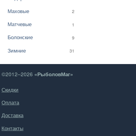
Маховые
2
Матчевые
1
Болонские
9
Зимние
31
©2012–2026
«РыболовМаг»
Скидки
Оплата
Доставка
Контакты