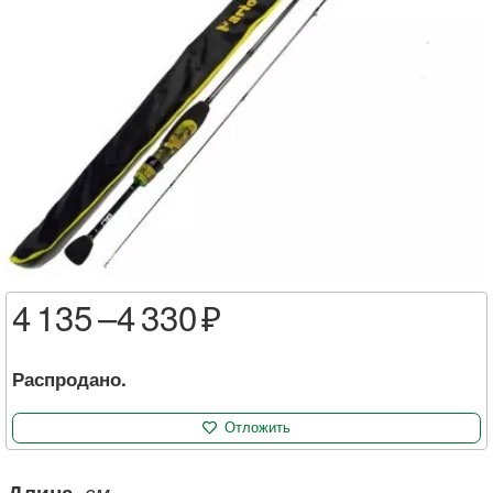
4 135 –
4 330
Распродано.
Отложить
Длина
, см