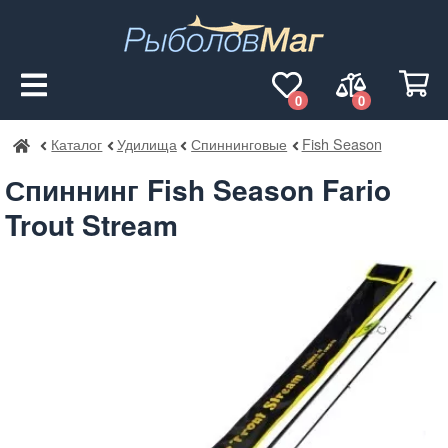
0
0
Каталог
Удилища
Спиннинговые
Fish Season
РыболовМаг
Спиннинг Fish Season Fario
Trout Stream