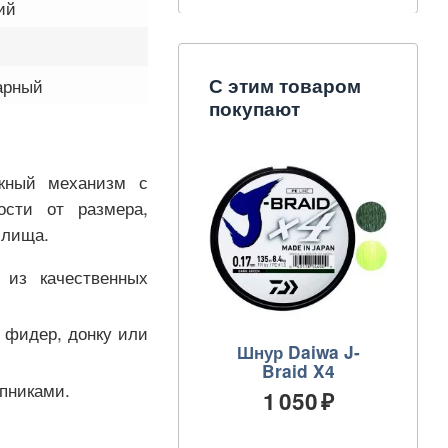
ий
С этим товаром
арный
покупают
жный механизм с
ости от размера,
илища.
 из качественных
, фидер, донку или
Шнур Daiwa J-
Braid X4
пниками.
1 050