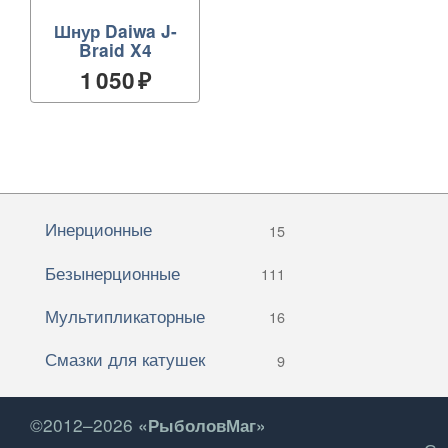
Шнур Daiwa J-
Braid X4
1 050
Инерционные
15
Безынерционные
111
Мультипликаторные
16
Смазки для катушек
9
©2012–2026
«РыболовМаг»