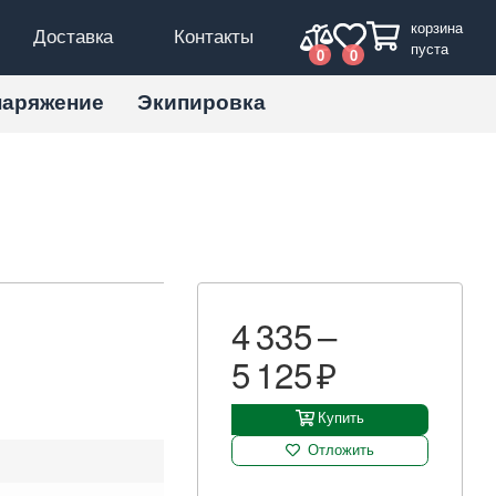
корзина
Доставка
Контакты
пуста
0
0
наряжение
Экипировка
4 335 –
5 125
Купить
Отложить