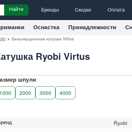
Бренды
Скидки
Оплата
Найти
риманки
Оснастка
Принадлежности
С
obi
Безынерционная катушка Virtus
Катушка Ryobi Virtus
азмер шпули
1000
2000
3000
4000
Бренд
Ryobi