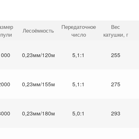
азмер
Передаточное
Вес
Лесоёмкость
пули
число
катушки
, г
1000
0,23мм/120м
5,1:1
255
2000
0,23мм/155м
5,1:1
275
3000
0,23мм/180м
5,0:1
293