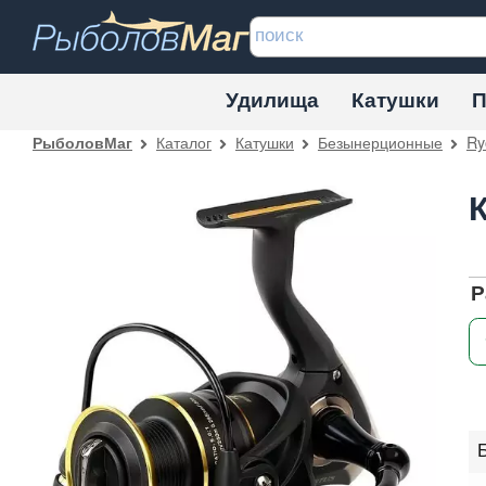
Удилища
Катушки
П
Каталог
Катушки
Безынерционные
Ry
РыболовМаг
Р