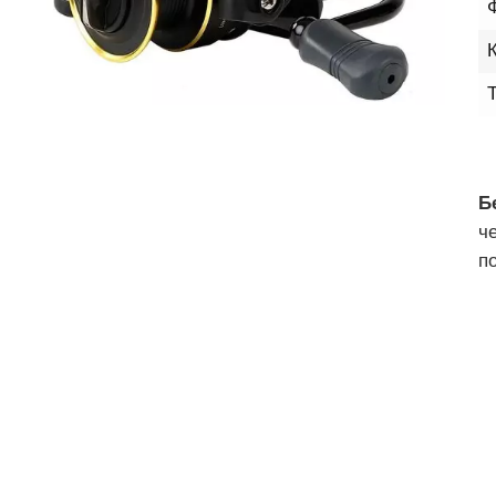
Б
ч
п