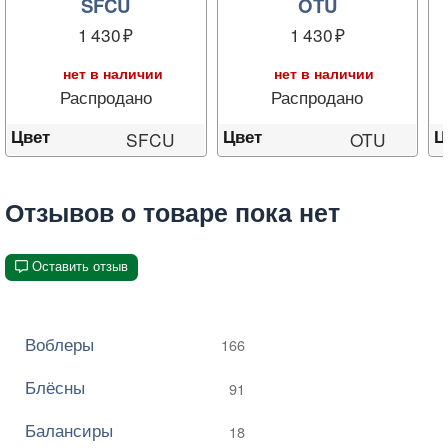
SFCU
OTU
1 430
1 430
нет в наличии
нет в наличии
Распродано
Распродано
Цвет
Цвет
Ц
SFCU
OTU
Отзывов о товаре пока нет
Оставить отзыв
Воблеры
166
Блёсны
91
Балансиры
18