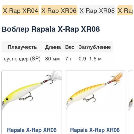
X-Rap XR04
X-Rap XR06
X-Rap XR08
X-Ra
Воблер Rapala X-Rap XR08
Плавучесть
Длина
Вес
Заглубление
суспендер (SP)
80 мм
7 г
0.9–1.5 м
Rapala X-Rap XR08
Rapala X-Rap XR08