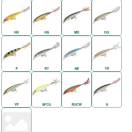
HH
HS
MD
OG
P
RT
SB
TR
YP
SFCU
RUCW
S