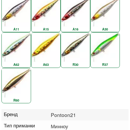
A11
A15
A16
A30
A62
A63
R30
R37
R60
Бренд
Pontoon21
Тип приманки
Минноу