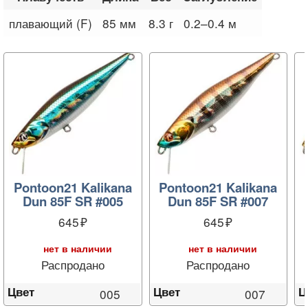
плавающий (F)
85 мм
8.3 г
0.2–0.4 м
Pontoon21 Kalikana
Pontoon21 Kalikana
Dun 85F SR #005
Dun 85F SR #007
645
645
нет в наличии
нет в наличии
Распродано
Распродано
Цвет
Цвет
Ц
005
007