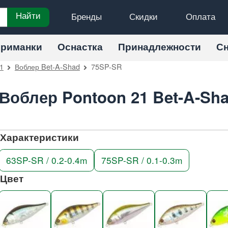
Бренды
Скидки
Оплата
Найти
риманки
Оснастка
Принадлежности
С
1
Воблер Bet-A-Shad
75SP-SR
Воблер Pontoon 21 Bet-A-Sh
Характеристики
63SP-SR / 0.2-0.4m
75SP-SR / 0.1-0.3m
Цвет