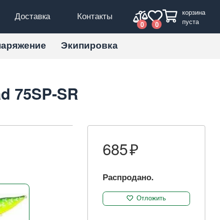
корзина
Доставка
Контакты
пуста
0
0
наряжение
Экипировка
ad 75SP-SR
685
Распродано.
Отложить