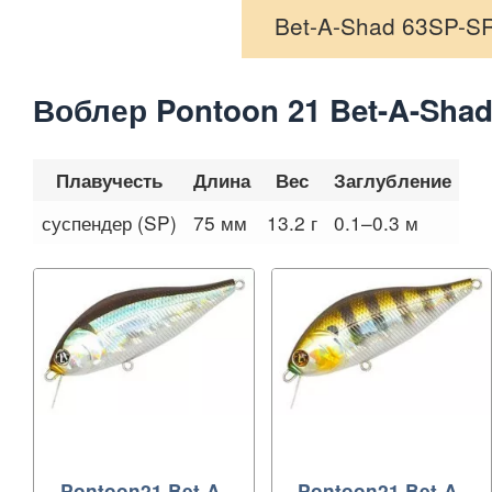
Bet-A-Shad 63SP-S
Воблер Pontoon 21 Bet-A-Sha
Плавучесть
Длина
Вес
Заглубление
суспендер (SP)
75 мм
13.2 г
0.1–0.3 м
Pontoon21 Bet-A-
Pontoon21 Bet-A-