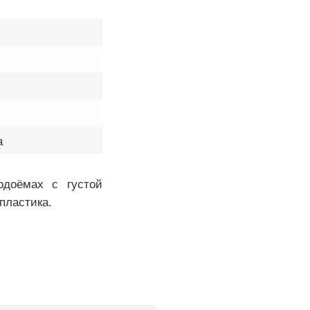
а
одоёмах с густой
пластика.