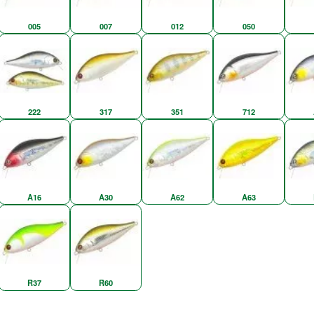
005
007
012
050
222
317
351
712
A16
A30
A62
A63
R37
R60