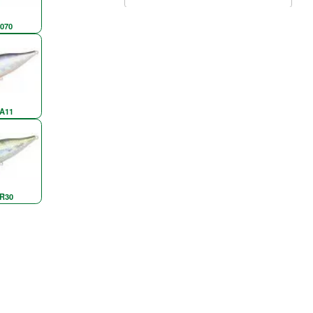
070
A11
R30