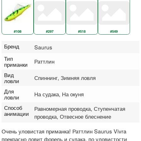
#108
#297
#518
#549
Бренд
Saurus
Тип
Раттлин
приманки
Вид
Спиннинг, Зимняя ловля
ловли
Для
На судака, На окуня
ловли
Способ
Равномерная проводка, Ступенчатая
анимации
проводка, Отвесное блеснение
Очень уловистая приманка! Раттлин Saurus Vivra
прекрасно ловит форель и судака, по уловистости