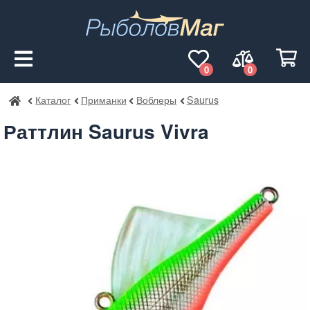
0
0
Каталог
Приманки
Воблеры
Saurus
РыболовМаг
Раттлин Saurus Vivra