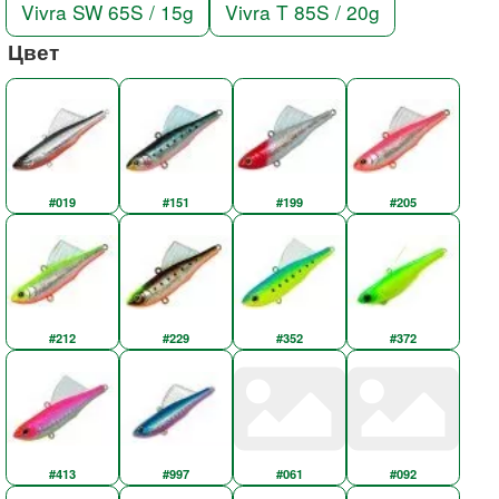
Vivra SW 65S / 15g
Vivra T 85S / 20g
Цвет
#019
#151
#199
#205
#212
#229
#352
#372
#413
#997
#061
#092