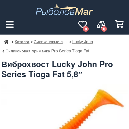
0
0
Каталог
Силиконовые приманки
Lucky John
РыболовМаг
Силиконовая приманка Pro Series Tioga Fat
Виброхвост Lucky John Pro
Series Tioga Fat 5,8″