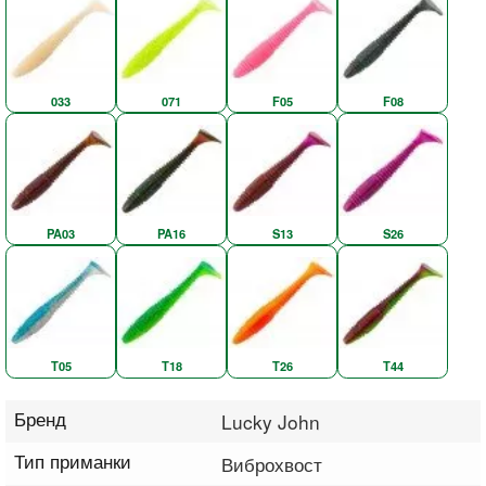
033
071
F05
F08
PA03
PA16
S13
S26
T05
T18
T26
T44
Бренд
Lucky John
Тип приманки
Виброхвост