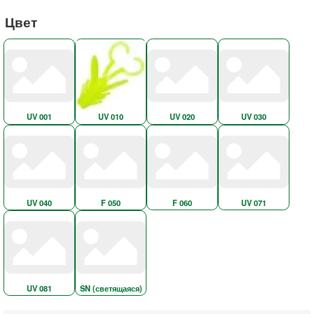
Цвет
UV 001
UV 010
UV 020
UV 030
UV 040
F 050
F 060
UV 071
UV 081
SN (светящаяся)