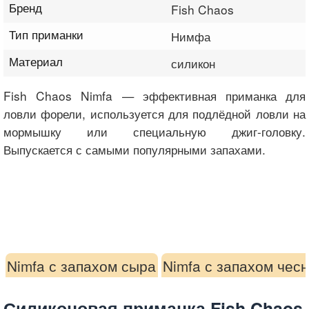
Бренд
Fish Chaos
Тип приманки
Нимфа
Материал
силикон
Fish Chaos Nimfa — эффективная приманка для
ловли форели, используется для подлёдной ловли на
мормышку или специальную джиг-головку.
Выпускается с самыми популярными запахами.
Nimfa с запахом сыра
Nimfa с запахом чес
Силиконовая приманка Fish Chaos