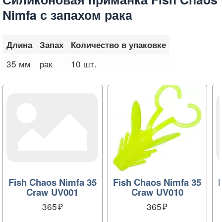
Nimfa с запахом рака
Длина
Запах
Количество в упаковке
35 мм
рак
10 шт.
Fish Chaos Nimfa 35
Fish Chaos Nimfa 35
Craw UV001
Craw UV010
365
365