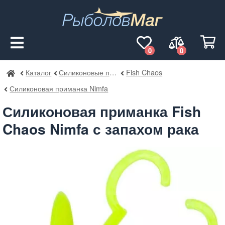
0
0
Каталог
Силиконовые приманки
Fish Chaos
РыболовМаг
Силиконовая приманка Nimfa
Силиконовая приманка Fish
Chaos Nimfa с запахом рака