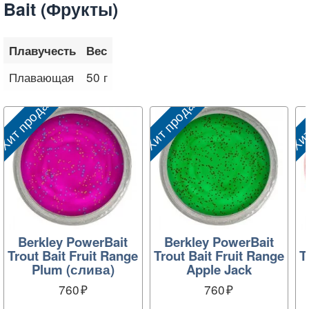
Bait (Фрукты)
Плавучесть
Вес
Плавающая
50 г
Хит продаж
Хит продаж
Хит
Berkley PowerBait
Berkley PowerBait
Trout Bait Fruit Range
Trout Bait Fruit Range
T
Plum (слива)
Apple Jack
760
760