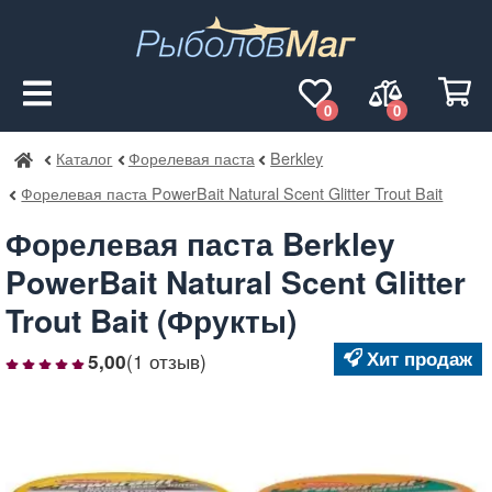
0
0
Каталог
Форелевая паста
Berkley
РыболовМаг
Форелевая паста PowerBait Natural Scent Glitter Trout Bait
Форелевая паста Berkley
PowerBait Natural Scent Glitter
Trout Bait (Фрукты)
Хит продаж
(1 отзыв)
5,00
1
2
3
4
5