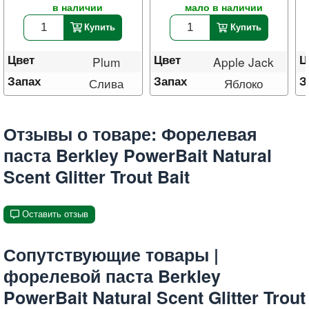
в наличии
мало в наличии
Купить
Купить
Цвет
Цвет
Ц
Plum
Apple Jack
Запах
Запах
З
Слива
Яблоко
Отзывы о товаре: Форелевая
паста Berkley PowerBait Natural
Scent Glitter Trout Bait
Оставить отзыв
Сопутствующие товары |
форелевой паста Berkley
PowerBait Natural Scent Glitter Trout