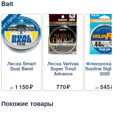
Bait
Хит продаж
Леска Smart
Леска Varivas
Флюорока
Dual Band
Super Trout
Sunline Sigl
Advance
2020
1 150
770
545
от
от
Похожие товары