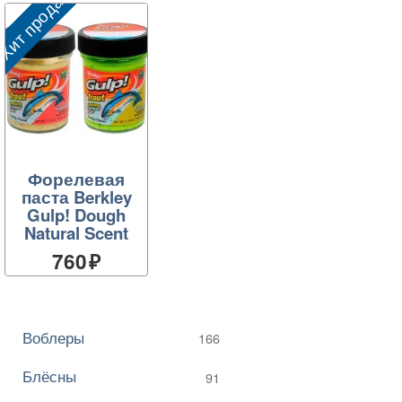
Хит продаж
Форелевая
паста Berkley
Gulp! Dough
Natural Scent
760
Воблеры
166
Блёсны
91