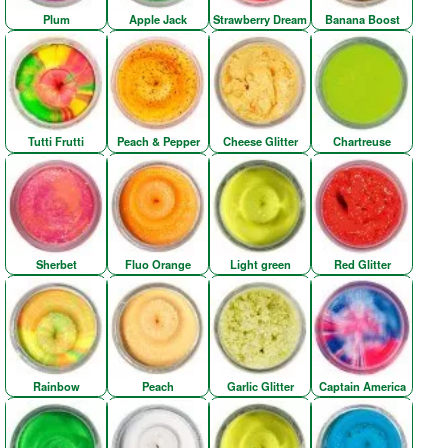
Plum
Apple Jack
Strawberry Dream
Banana Boost
Tutti Frutti
Peach & Pepper
Cheese Glitter
Chartreuse
Sherbet
Fluo Orange
Light green
Red Glitter
Rainbow
Peach
Garlic Glitter
Captain America