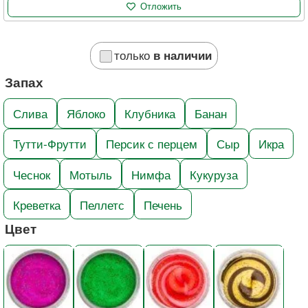
Отложить
только
в наличии
Запах
Слива
Яблоко
Клубника
Банан
Тутти-Фрутти
Персик с перцем
Сыр
Икра
Чеснок
Мотыль
Нимфа
Кукуруза
Креветка
Пеллетс
Печень
Цвет