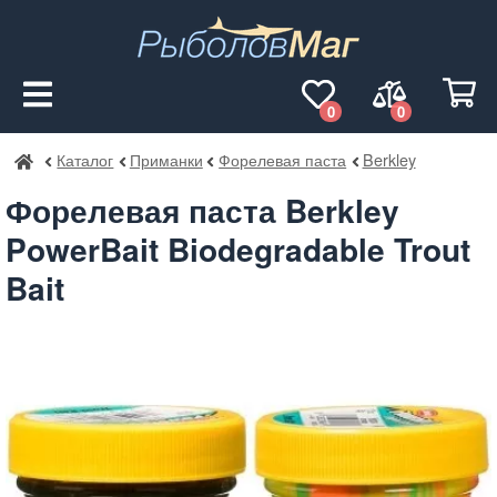
0
0
Каталог
Приманки
Форелевая паста
Berkley
РыболовМаг
Форелевая паста Berkley
PowerBait Biodegradable Trout
Bait