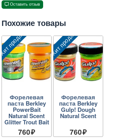
Оставить отзыв
Похожие товары
Хит продаж
Хит продаж
Форелевая
Форелевая
паста Berkley
паста Berkley
PowerBait
Gulp! Dough
Natural Scent
Natural Scent
Glitter Trout Bait
760
760