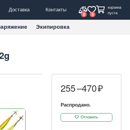
корзина
Доставка
Контакты
пуста
0
0
наряжение
Экипировка
2g
255 –
470
Распродано.
Отложить