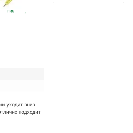
FRG
ии уходит вниз
 отлично подходит