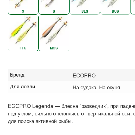
G
S
BLS
BUS
FTG
MOS
Бренд
ECOPRO
Для ловли
На судака, На окуня
ECOPRO Legenda — блесна "разведчик", при паден
под углом, сильно отклоняясь от вертикальной оси,
для поиска активной рыбы.