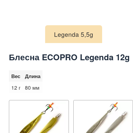
Legenda 5,5g
Блесна ECOPRO Legenda 12g
Вес
Длина
12 г
80 мм