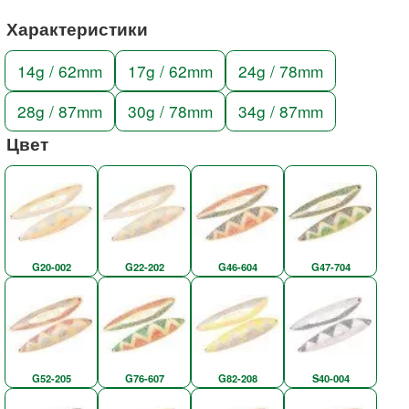
Характеристики
14g / 62mm
17g / 62mm
24g / 78mm
28g / 87mm
30g / 78mm
34g / 87mm
Цвет
G20-002
G22-202
G46-604
G47-704
G52-205
G76-607
G82-208
S40-004