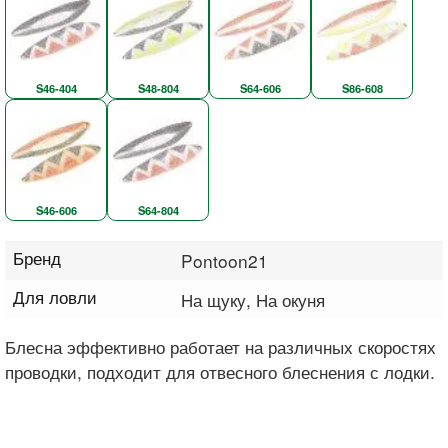
S46-404
S48-804
S64-606
S86-608
S46-606
S64-804
Бренд
Pontoon21
Для ловли
На щуку, На окуня
Блесна эффективно работает на различных скоростях
проводки, подходит для отвесного блеснения с лодки.