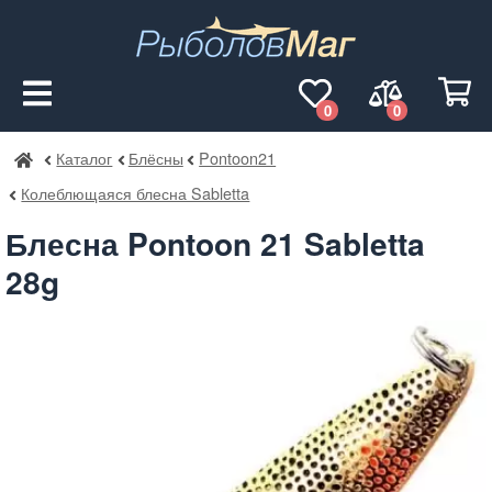
0
0
Каталог
Блёсны
Pontoon21
РыболовМаг
Колеблющаяся блесна Sabletta
Блесна Pontoon 21 Sabletta
28g