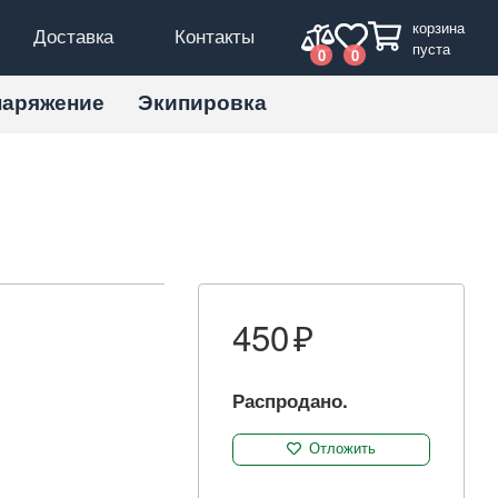
корзина
Доставка
Контакты
пуста
0
0
наряжение
Экипировка
450
Распродано.
Отложить