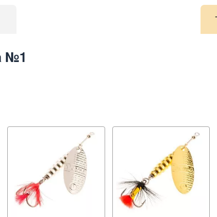
1
a №1