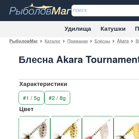
Удилища
Катушки
П
Каталог
Приманки
Блёсны
Akara
В
РыболовМаг
Блесна Akara Tournamen
Характеристики
#1 / 5g
#2 / 8g
Цвет