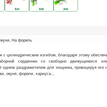
A24
A39
A40
окуня, На форель
к с цилиндрическим изгибом, благодаря этому обеспеч
аборной сердечник со свободно движущимися эле
 одним раздражителем для хищника, провоцируя его н
, окуня, форели, хариуса...