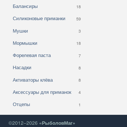
Балансиры
18
Силиконовые приманки
59
Мушки
3
Мормышки
18
Форелевая паста
7
Насадки
8
Активаторы клёва
8
Аксессуары для приманок
4
Отцепы
1
©2012–2026
«РыболовМаг»