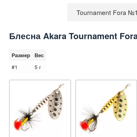
Tournament Fora №
Блесна Akara Tournament For
Размер
Вес
#1
5 г