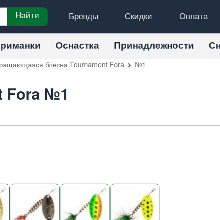
Бренды
Скидки
Оплата
Найти
риманки
Оснастка
Принадлежности
С
ращающаяся блесна Tournament Fora
№1
t Fora №1