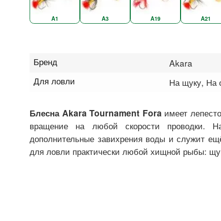
A1
A3
A19
A21
Бренд
Akara
Для ловли
На щуку, На 
имеет лепесто
Блесна Akara Tournament Fora
вращение на любой скорости проводки. Н
дополнительные завихрения воды и служит ещё
для ловли практически любой хищной рыбы: щуки