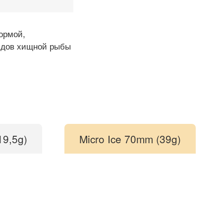
формой,
идов хищной рыбы
19,5g)
Micro Ice 70mm (39g)