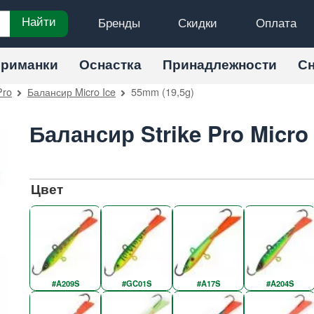
Бренды
Скидки
Оплата
Найти
риманки
Оснастка
Принадлежности
С
Pro
Балансир Micro Ice
55mm (19,5g)
Балансир Strike Pro Micro
Цвет
#A209S
#GC01S
#A17S
#A204S