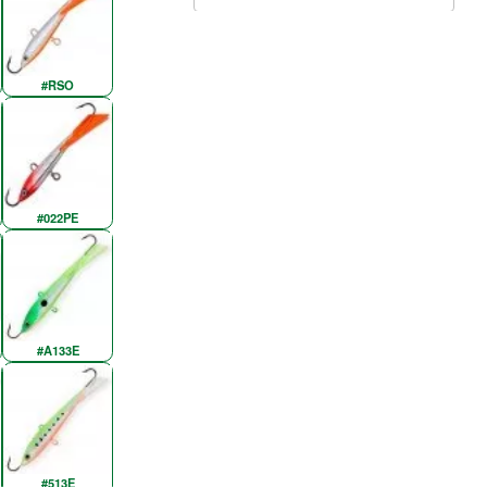
#RSO
#022PE
#A133E
#513E