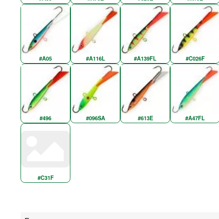
#A05
#A116L
#A139FL
#C026F
#496
#096SA
#613E
#A47FL
#C31F