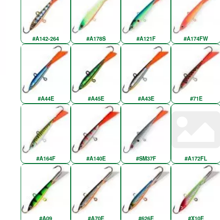
#A142-264
#A178S
#A121F
#A174FW
#A44E
#A45E
#A43E
#71E
#A164F
#A140E
#SM37F
#A172FL
#A09
#A70E
#626E
#X10E