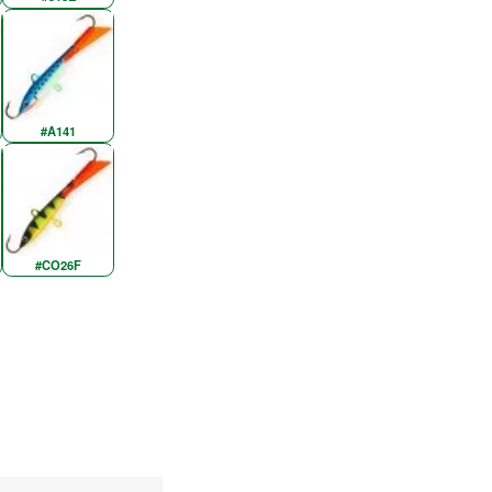
#A141
#CO26F