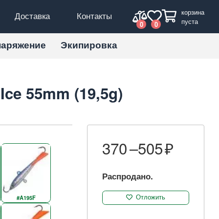
корзина
Доставка
Контакты
пуста
0
0
наряжение
Экипировка
 Ice 55mm (19,5g)
370 –
505
Распродано.
#A195F
Отложить