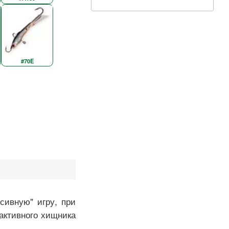
#70E
ссивную" игру, при
 активного хищника