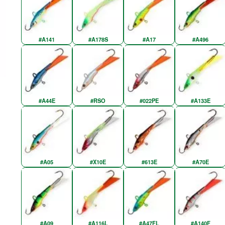
#A141
#A178S
#A17
#A496
#A44E
#RSO
#022PE
#A133E
#A05
#X10E
#613E
#A70E
#A09
#A116L
#A47FL
#A140F