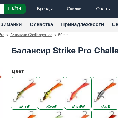
Бренды
Скидки
Оплата
Найти
риманки
Оснастка
Принадлежности
С
Pro
Балансир Challenger Ice
50mm
Балансир Strike Pro Chall
Цвет
#A164F
#C026F
#A174FW
#A43E