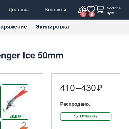
корзина
Доставка
Контакты
пуста
0
0
наряжение
Экипировка
enger Ice 50mm
410 –
430
Распродано.
#SM37F
Отложить