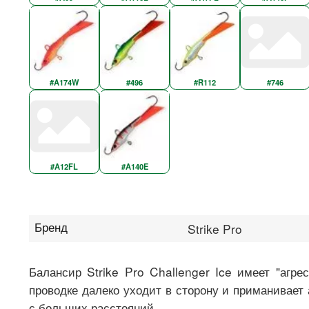
#A174W
#496
#R112
#746
#A12FL
#A140E
Бренд
Strike Pro
Балансир Strike Pro Challenger Ice имеет "агре
проводке далеко уходит в сторону и приманивает
с больших расстояний.