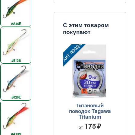
С этим товаром
#A45E
покупают
Хит продаж
#513E
#626E
Титановый
поводок Tagawa
Titanium
175
от
#A139