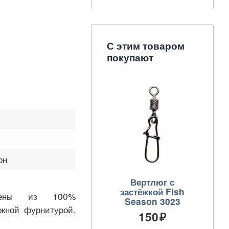
С этим товаром
покупают
он
Вертлюг с
застёжкой Fish
лены из 100%
Season 3023
жной фурнитурой.
150