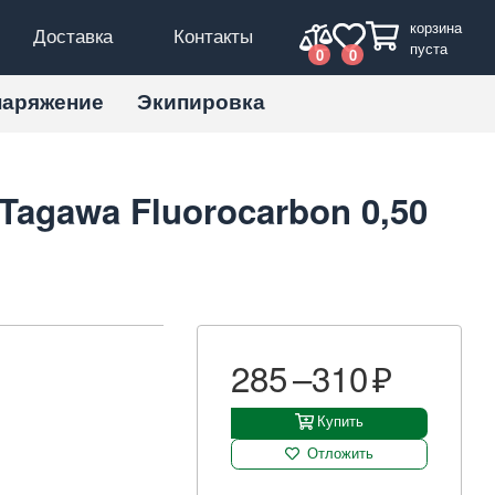
корзина
Доставка
Контакты
пуста
0
0
наряжение
Экипировка
agawa Fluorocarbon 0,50
285 –
310
Купить
Отложить