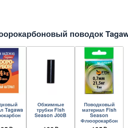
орокарбоновый поводок Tagawa
дковый
Обжимные
Поводковый
ал Tagawa
трубки Fish
материал Fish
окарбон
Season J00B
Season
Флюорокарбон