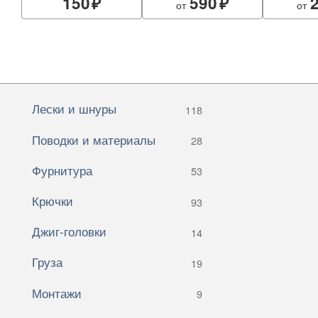
150
590
от
от
Лески и шнуры
118
Поводки и материалы
28
Фурнитура
53
Крючки
93
Джиг-головки
14
Груза
19
Монтажи
9