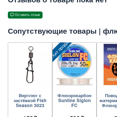
Оставить отзыв
Сопутствующие товары | флю
Хит продаж
Вертлюг с
Флюорокарбон
Пово
застёжкой Fish
Sunline Siglon
матери
Season 3023
FC
Флюор