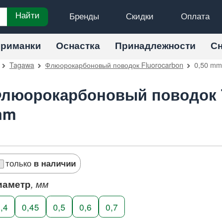
Бренды
Скидки
Оплата
Найти
риманки
Оснастка
Принадлежности
С
Tagawa
Флюорокарбоновый поводок Fluorocarbon
0,50 mm
люорокарбоновый поводок T
mm
только
в наличии
иаметр
, мм
,4
0,45
0,5
0,6
0,7