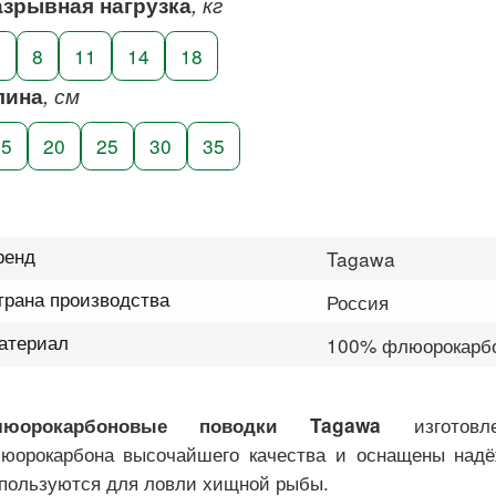
азрывная нагрузка
, кг
5
8
11
14
18
лина
, см
15
20
25
30
35
ренд
Tagawa
трана производства
Россия
атериал
100% флюорокарб
изготов
люорокарбоновые поводки Tagawa
юорокарбона высочайшего качества и оснащены надё
пользуются для ловли хищной рыбы.