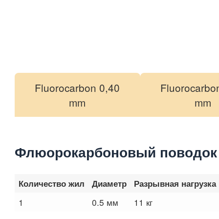
Fluorocarbon 0,40
Fluorocarbo
mm
mm
Флюорокарбоновый поводок T
Количество жил
Диаметр
Разрывная нагрузка
1
0.5 мм
11 кг