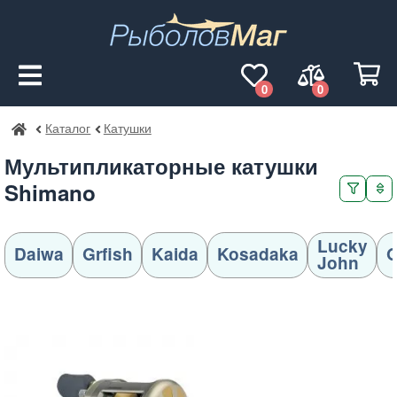
0
0
Каталог
Катушки
РыболовМаг
Мультипликаторные катушки
Shimano
Lucky
Daiwa
Grfish
Kaida
Kosadaka
John