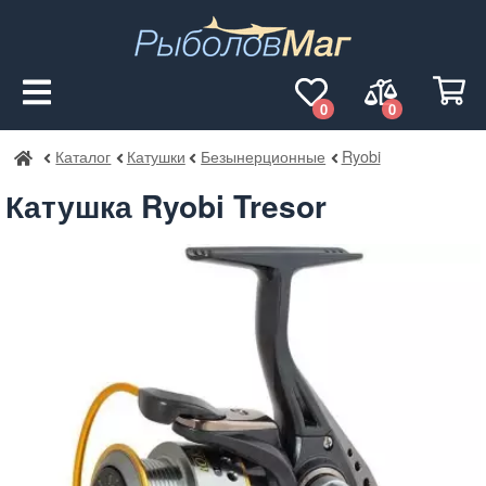
0
0
Каталог
Катушки
Безынерционные
Ryobi
РыболовМаг
Катушка Ryobi Tresor