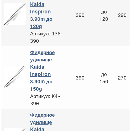
Kaida
до
Inspiron
390
290
120
3.90m до
120g
Артикул:
138-
390
Фидерное
удилище
Kaida
до
Inspiron
390
270
150
3.90m до
150g
Артикул:
K4-
390
Фидерное
удилище
Kaida