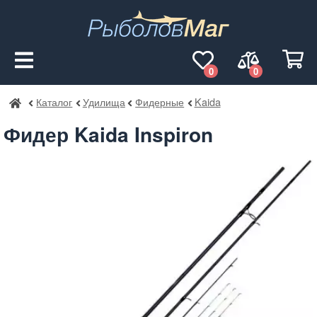
0
0
Каталог
Удилища
Фидерные
Kaida
РыболовМаг
Фидер Kaida Inspiron