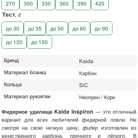
270
300
330
360
390
420
Тест
, г
до 30
до 35
до 50
до 60
до 90
до 120
до 150
Бренд
Kaida
Материал бланка
Карбон
Кольца
SiC
Материал рукоятки
Неопрен / Корк
— это отличный
Фидерное удилище Kaida Inspiron
вариант для всех любителей фидерной ловли. Не
смотря на свою низкую цену,
фидер
изготовлен из
качественного карбона, прочного и лёгкого. В