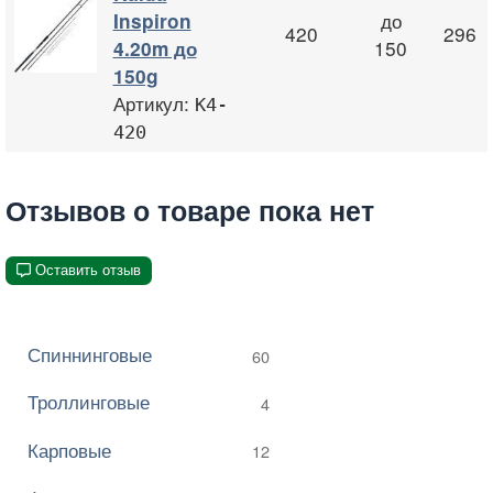
до
Inspiron
420
296
150
4.20m до
150g
Артикул:
K4-
420
Отзывов о товаре пока нет
Оставить отзыв
Спиннинговые
60
Троллинговые
4
Карповые
12