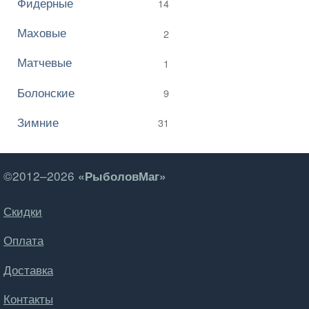
Фидерные
14
Маховые
2
Матчевые
1
Болонские
9
Зимние
31
©2012–2026
«РыболовМаг»
Скидки
Оплата
Доставка
Контакты