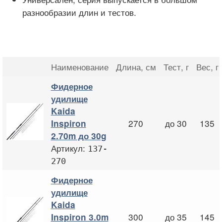
разнообразии длин и тестов.
Наименование
Длина
, см
Тест
, г
Вес
, г
Фидерное
удилище
Kaida
270
до 30
135
Inspiron
2.70m до 30g
Артикул:
137-
270
Фидерное
удилище
Kaida
300
до 35
145
Inspiron 3.0m