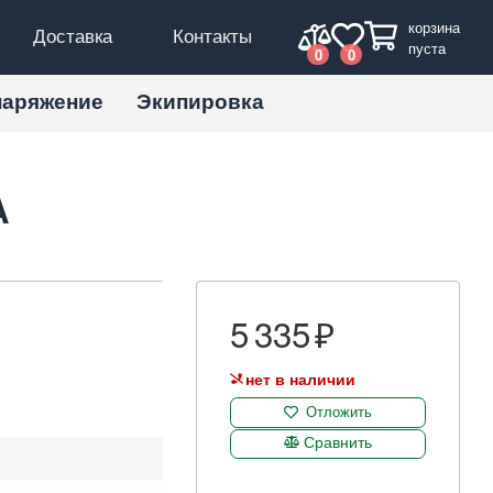
корзина
Доставка
Контакты
пуста
0
0
наряжение
Экипировка
A
5 335
нет в наличии
Отложить
Сравнить