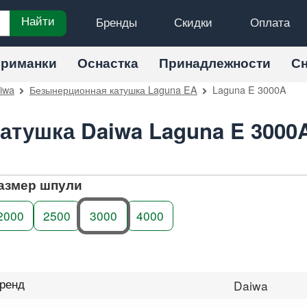
Бренды
Скидки
Оплата
Найти
риманки
Оснастка
Принадлежности
С
iwa
Безынерционная катушка Laguna EA
Laguna E 3000A
атушка Daiwa Laguna E 3000
азмер шпули
2000
2500
3000
4000
ренд
Daiwa