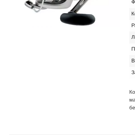
Ф
К
Р
Л
П
В
З
Ко
м
бе