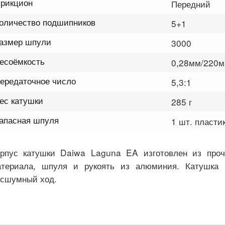
рикцион
Передний
оличество подшипников
5+1
азмер шпули
3000
есоёмкость
0,28мм/220м
ередаточное число
5,3:1
ес катушки
285 г
апасная шпуля
1 шт. пласти
рпус катушки Daiwa Laguna EA изготовлен из прочн
атериала, шпуля и рукоять из алюминия. Катушка
сшумный ход.