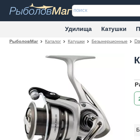
Удилища
Катушки
П
Каталог
Катушки
Безынерционные
Da
РыболовМаг
К
Р
Б