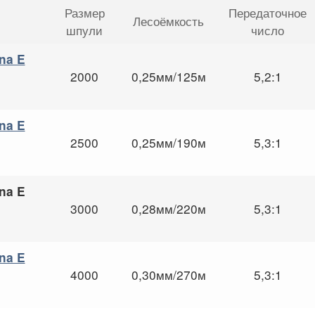
Размер
Передаточное
Лесоёмкость
шпули
число
na E
2000
0,25мм/125м
5,2:1
na E
2500
0,25мм/190м
5,3:1
na E
3000
0,28мм/220м
5,3:1
na E
4000
0,30мм/270м
5,3:1