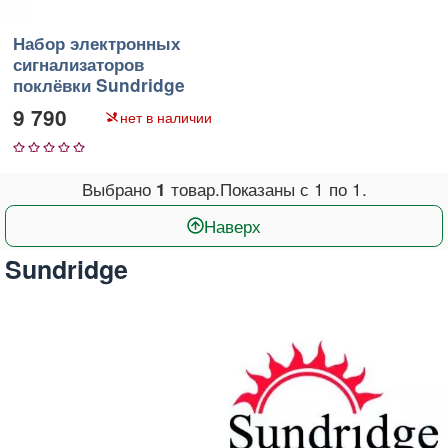
Набор электронных
сигнализаторов
поклёвки Sundridge
Optonic Radio G1
9 790
нет в наличии
1
2
3
4
5
Выбрано
товар.
Показаны с
1
по
1
.
1
Наверх
Sundridge