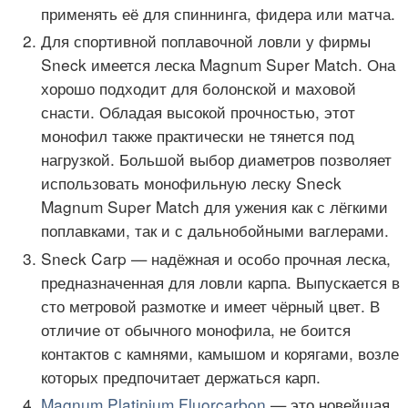
применять её для спиннинга, фидера или матча.
Для спортивной поплавочной ловли у фирмы
Sneck имеется леска Magnum Super Match. Она
хорошо подходит для болонской и маховой
снасти. Обладая высокой прочностью, этот
монофил также практически не тянется под
нагрузкой. Большой выбор диаметров позволяет
использовать монофильную леску Sneck
Magnum Super Match для ужения как с лёгкими
поплавками, так и с дальнобойными ваглерами.
Sneck Carp — надёжная и особо прочная леска,
предназначенная для ловли карпа. Выпускается в
сто метровой размотке и имеет чёрный цвет. В
отличие от обычного монофила, не боится
контактов с камнями, камышом и корягами, возле
которых предпочитает держаться карп.
Magnum Platinium Fluorcarbon
— это новейшая