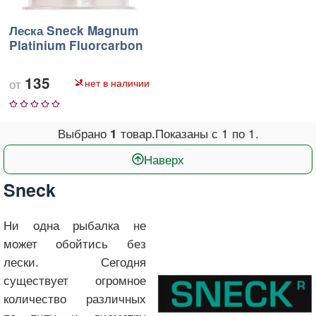
Леска Sneck Magnum
Platinium Fluorcarbon
135
нет в наличии
1
2
3
4
5
Выбрано
товар.
Показаны с
1
по
1
.
1
Наверх
Sneck
Ни одна рыбалка не
может обойтись без
лески. Сегодня
существует огромное
количество различных