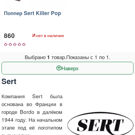
Поппер Sert Killer Pop
860
нет в наличии
1
2
3
4
5
Выбрано
товар.
Показаны с
1
по
1
.
1
Наверх
Sert
Компания Sert была
основана во Франции в
городе Bordo в далёком
1944 году. На начальном
этапе под её логотипом