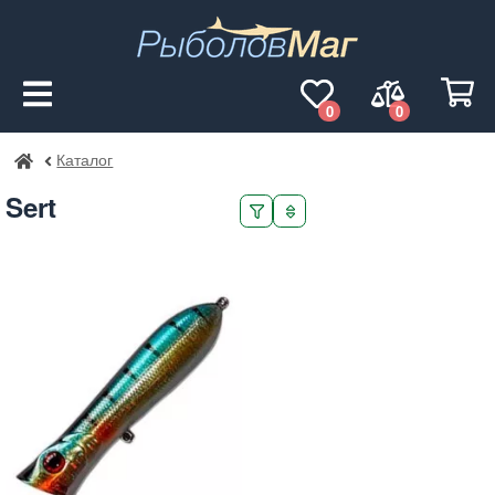
0
0
Каталог
РыболовМаг
Sert