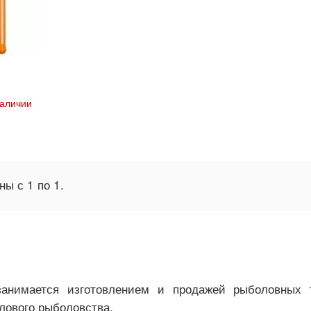
наличии
аны с
1
по
1
.
занимается изготовлением и продажей рыболовных 
лового рыболовства.