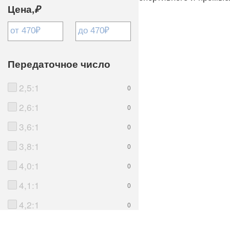
Цена,
₽
Передаточное число
2,5:1
0
2,6:1
0
3,6:1
0
3,8:1
0
4,0:1
0
4,1:1
0
4,2:1
0
4,4:1
0