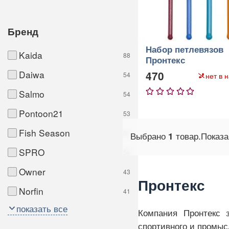
Бренд
Набор петлевязов
Kaida
88
Пронтекс
Daiwa
470
нет в 
54
Salmo
54
1
2
3
4
5
Pontoon21
53
Fish Season
52
Выбрано
товар.
Показ
1
SPRO
50
Owner
43
Пронтекс
Norfin
41
показать все
Компания Пронтекс 
спортивного и промыс