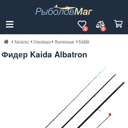
0
0
Каталог
Удилища
Фидерные
Kaida
РыболовМаг
Фидер Kaida Albatron