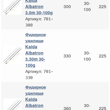
Kaida
30-
300
225
Albatron
100
3.0m 30-100g
Артикул:
701-
300
Фидерное
удилище
Kaida
30-
Albatron
330
225
100
3.30m 30-
100g
Артикул:
701-
330
Фидерное
удилище
Kaida
30-
Albatron
360
225