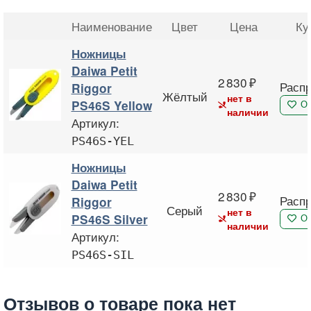
Наименование
Цвет
Цена
Ку
Ножницы
Daiwa Petit
2 830
Расп
Riggor
Жёлтый
нет в
PS46S Yellow
О
наличии
Артикул:
PS46S-YEL
Ножницы
Daiwa Petit
2 830
Расп
Riggor
Серый
нет в
PS46S Silver
О
наличии
Артикул:
PS46S-SIL
Отзывов о товаре пока нет