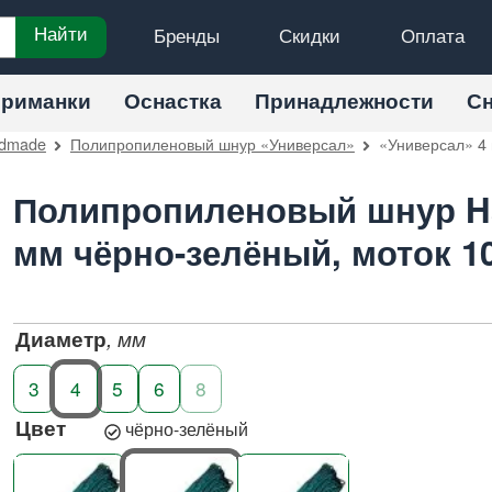
Бренды
Скидки
Оплата
Найти
риманки
Оснастка
Принадлежности
С
dmade
Полипропиленовый шнур «Универсал»
«Универсал» 4 
Полипропиленовый шнур H
мм чёрно-зелёный, моток 1
Диаметр
, мм
3
4
5
6
8
Цвет
чёрно-зелёный