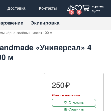
корзина
Доставка
Контакты
пуста
0
0
наряжение
Экипировка
мм чёрно-зелёный, моток 100 м
andmade «Универсал» 4
00 м
250
нет в наличии
Отложить
Сравнить