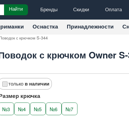
Бренды
Скидки
Оплата
Найти
риманки
Оснастка
Принадлежности
С
Поводок с крючком S-344
Поводок с крючком Owner S-
только
в наличии
Размер крючка
№3
№4
№5
№6
№7