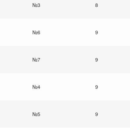
№3
8
№6
9
№7
9
№4
9
№5
9