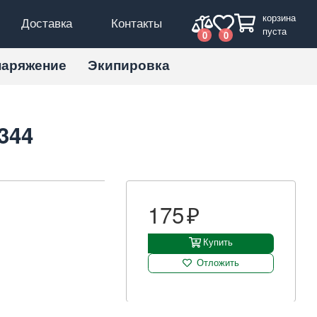
корзина
Доставка
Контакты
пуста
0
0
наряжение
Экипировка
344
175
Купить
Отложить